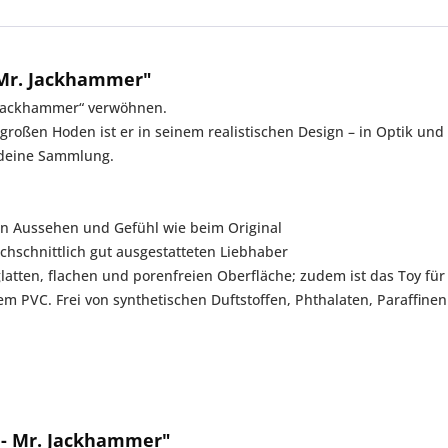
 Mr. Jackhammer"
. Jackhammer“ verwöhnen.
oßen Hoden ist er in seinem realistischen Design – in Optik und 
 deine Sammlung.
in Aussehen und Gefühl wie beim Original
hschnittlich gut ausgestatteten Liebhaber
 glatten, flachen und porenfreien Oberfläche; zudem ist das Toy f
PVC. Frei von synthetischen Duftstoffen, Phthalaten, Paraffinen od
 - Mr. Jackhammer"