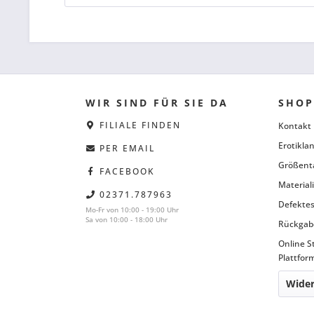
WIR SIND FÜR SIE DA
SHOP
FILIALE FINDEN
Kontakt
Erotiklan
PER EMAIL
Größent
FACEBOOK
Material
02371.787963
Defektes
Mo-Fr von 10:00 - 19:00 Uhr
Sa von 10:00 - 18:00 Uhr
Rückgab
Online S
Plattfor
Wider