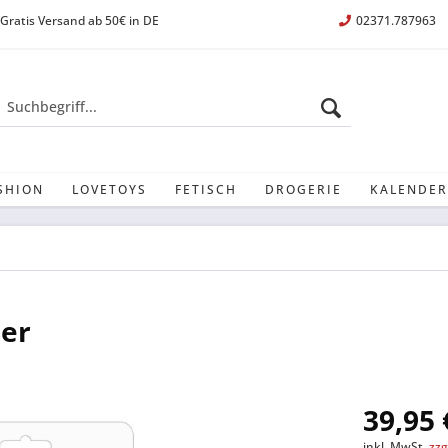
Gratis Versand ab 50€ in DE
02371.787963
SHION
LOVETOYS
FETISCH
DROGERIE
KALENDER
mer
39,95 
inkl. MwSt.
zzg