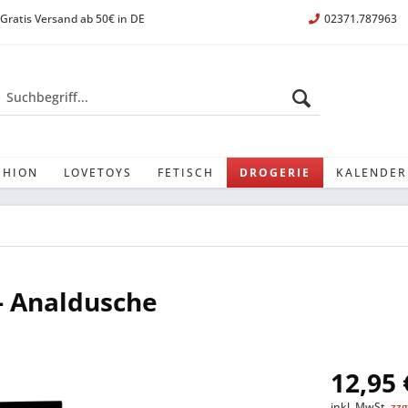
Gratis Versand ab 50€ in DE
02371.787963
SHION
LOVETOYS
FETISCH
DROGERIE
KALENDER
- Analdusche
12,95 
inkl. MwSt.
zzg