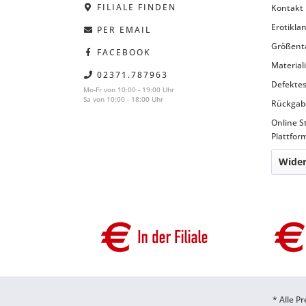
FILIALE FINDEN
Kontakt
Erotiklan
PER EMAIL
Größent
FACEBOOK
Material
02371.787963
Defektes
Mo-Fr von 10:00 - 19:00 Uhr
Sa von 10:00 - 18:00 Uhr
Rückgab
Online S
Plattfor
Wider
* Alle P