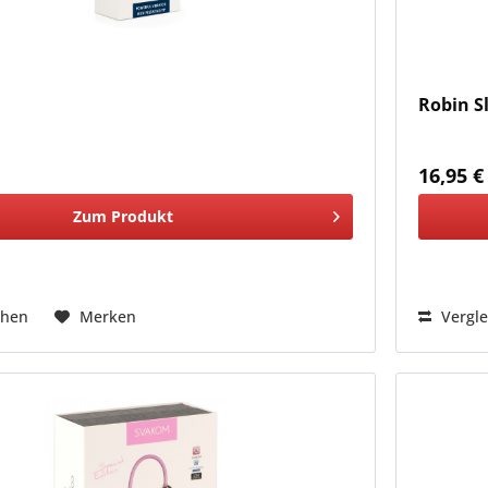
Robin S
*
16,95 €
Zum Produkt
chen
Merken
Vergle