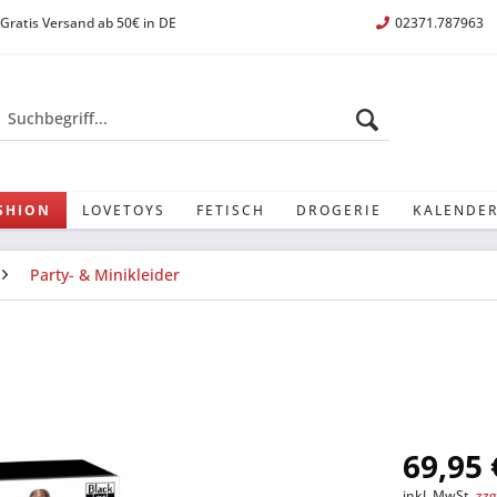
Gratis Versand ab 50€ in DE
02371.787963
SHION
LOVETOYS
FETISCH
DROGERIE
KALENDER
Party- & Minikleider
69,95 
inkl. MwSt.
zzg