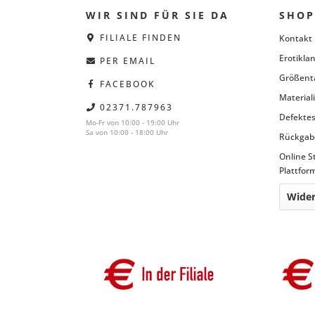
WIR SIND FÜR SIE DA
SHOP
FILIALE FINDEN
Kontakt
Erotiklan
PER EMAIL
Größent
FACEBOOK
Material
02371.787963
Defektes
Mo-Fr von 10:00 - 19:00 Uhr
Sa von 10:00 - 18:00 Uhr
Rückgab
Online S
Plattfor
Wider