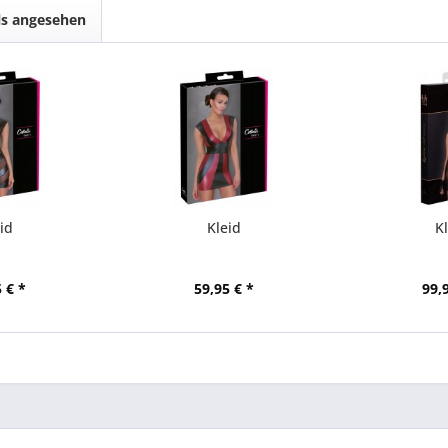
ls angesehen
id
Kleid
K
 € *
59,95 € *
99,