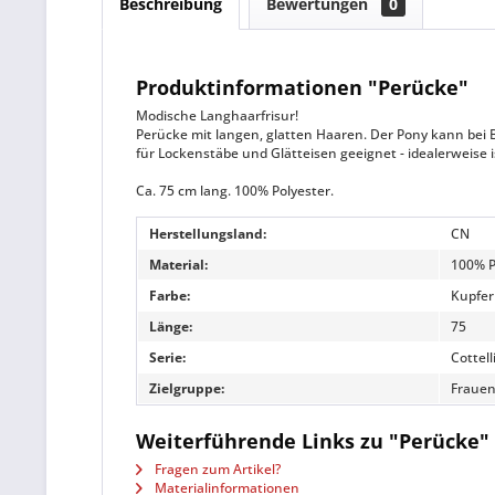
Beschreibung
Bewertungen
0
Produktinformationen "Perücke"
Modische Langhaarfrisur!
Perücke mit langen, glatten Haaren. Der Pony kann bei B
für Lockenstäbe und Glätteisen geeignet - idealerweise
Ca. 75 cm lang. 100% Polyester.
Herstellungsland:
CN
Material:
100% P
Farbe:
Kupfer
Länge:
75
Serie:
Cottell
Zielgruppe:
Fraue
Weiterführende Links zu "Perücke"
Fragen zum Artikel?
Materialinformationen