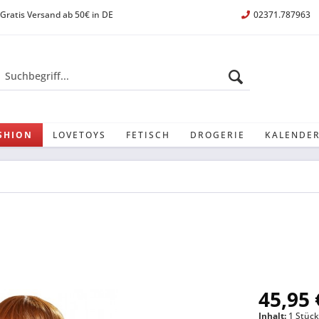
Gratis Versand ab 50€ in DE
02371.787963
SHION
LOVETOYS
FETISCH
DROGERIE
KALENDER
45,95 
Inhalt:
1 Stüc