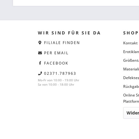
WIR SIND FÜR SIE DA
SHOP
FILIALE FINDEN
Kontakt
Erotiklan
PER EMAIL
Größent
FACEBOOK
Material
02371.787963
Defektes
Mo-Fr von 10:00 - 19:00 Uhr
Sa von 10:00 - 18:00 Uhr
Rückgab
Online S
Plattfor
Wider