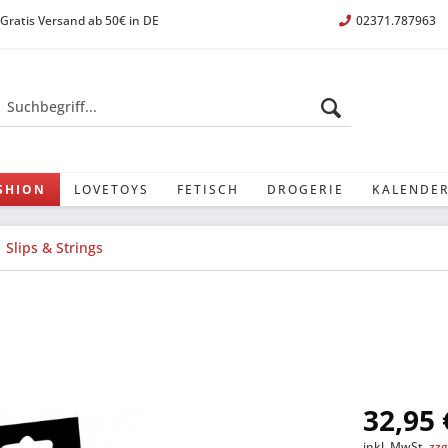
Gratis Versand ab 50€ in DE
02371.787963
SHION
LOVETOYS
FETISCH
DROGERIE
KALENDER
Slips & Strings
32,95 
inkl. MwSt.
zzg