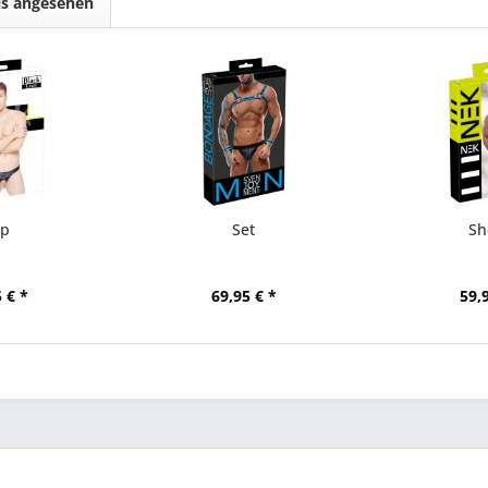
ls angesehen
ip
Set
Sh
 € *
69,95 € *
59,