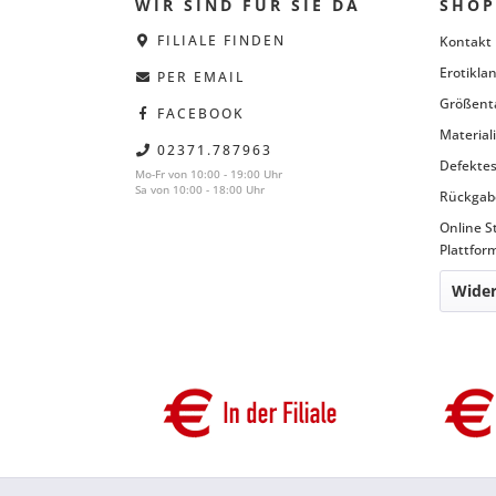
WIR SIND FÜR SIE DA
SHOP
FILIALE FINDEN
Kontakt
Erotiklan
PER EMAIL
Größent
FACEBOOK
Material
02371.787963
Defektes
Mo-Fr von 10:00 - 19:00 Uhr
Sa von 10:00 - 18:00 Uhr
Rückgab
Online S
Plattfor
Wider