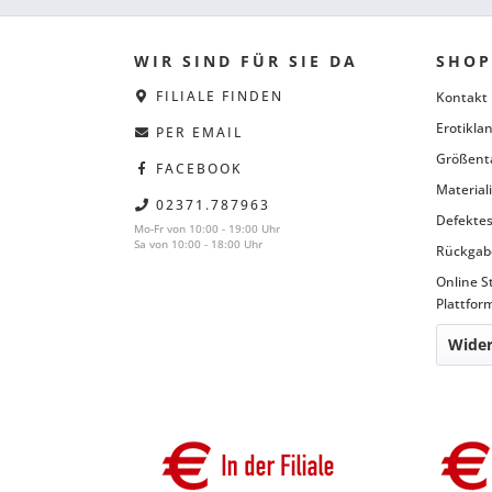
WIR SIND FÜR SIE DA
SHOP
FILIALE FINDEN
Kontakt
Erotiklan
PER EMAIL
Größent
FACEBOOK
Material
02371.787963
Defektes
Mo-Fr von 10:00 - 19:00 Uhr
Sa von 10:00 - 18:00 Uhr
Rückgab
Online S
Plattfor
Wider