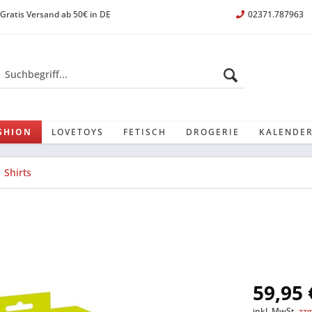
Gratis Versand ab 50€ in DE
02371.787963
SHION
LOVETOYS
FETISCH
DROGERIE
KALENDER
Shirts
59,95 
inkl. MwSt.
zzg