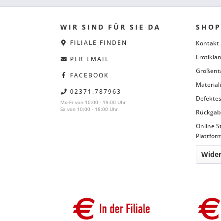
WIR SIND FÜR SIE DA
SHOP
FILIALE FINDEN
Kontakt
Erotiklan
PER EMAIL
Größent
FACEBOOK
Material
02371.787963
Defektes
Mo-Fr von 10:00 - 19:00 Uhr
Sa von 10:00 - 18:00 Uhr
Rückgab
Online S
Plattfor
Wider