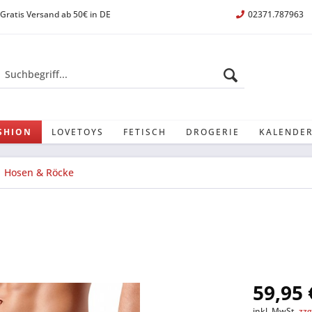
Gratis Versand ab 50€ in DE
02371.787963
SHION
LOVETOYS
FETISCH
DROGERIE
KALENDER
Hosen & Röcke
59,95 
inkl. MwSt.
zzg