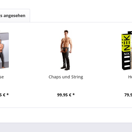
ls angesehen
se
Chaps und String
H
5 € *
99,95 € *
79,