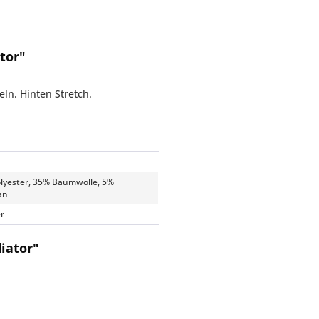
tor"
eln. Hinten Stretch.
lyester, 35% Baumwolle, 5%
an
r
iator"