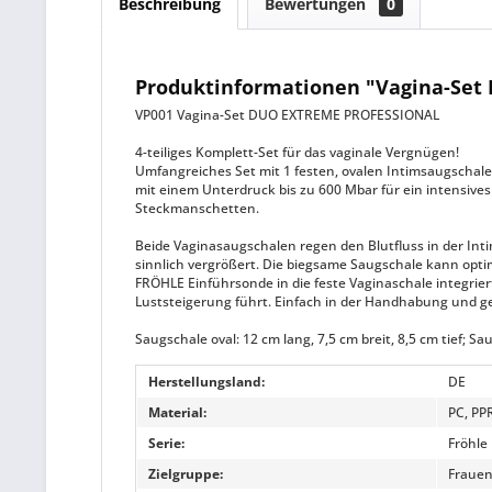
Beschreibung
Bewertungen
0
Produktinformationen "Vagina-Set 
VP001 Vagina-Set DUO EXTREME PROFESSIONAL
4-teiliges Komplett-Set für das vaginale Vergnügen!
Umfangreiches Set mit 1 festen, ovalen Intimsaugschale
mit einem Unterdruck bis zu 600 Mbar für ein intensive
Steckmanschetten.
Beide Vaginasaugschalen regen den Blutfluss in der Inti
sinnlich vergrößert. Die biegsame Saugschale kann opti
FRÖHLE Einführsonde in die feste Vaginaschale integriert
Luststeigerung führt. Einfach in der Handhabung und g
Saugschale oval: 12 cm lang, 7,5 cm breit, 8,5 cm tief; Sa
Herstellungsland:
DE
Material:
PC, PP
Serie:
Fröhle
Zielgruppe:
Fraue