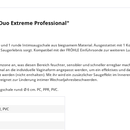
Duo Extreme Professional"
 und 1 runde Intimsaugschale aus biegsamem Material. Ausgestattet mit 1 Ko
s Saugerlebnis sorgt. Kompatibel mit der FRÖHLE Einführsonde zur weiteren L
mzone an, was diesen Bereich feuchter, sensibler und schneller erregbar mac
mal an die individuelle Vaginaform angepasst werden, um ein effektives und 
 werden (nicht enthalten). Mit ihr wird ein zusätzlicher Saugeffekt im Innere
eeignet zur Linderung intimer Wechseljahresbeschwerden.
ugschale rund: Ø 6 cm. PC, PPR, PVC.
R, PVC
n