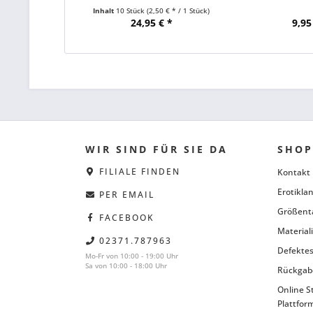
Inhalt
10 Stück
(2,50 € * / 1 Stück)
24,95 € *
9,95
WIR SIND FÜR SIE DA
SHOP
FILIALE FINDEN
Kontakt
Erotiklan
PER EMAIL
Größent
FACEBOOK
Material
02371.787963
Defektes
Mo-Fr von 10:00 - 19:00 Uhr
Sa von 10:00 - 18:00 Uhr
Rückgab
Online S
Plattfor