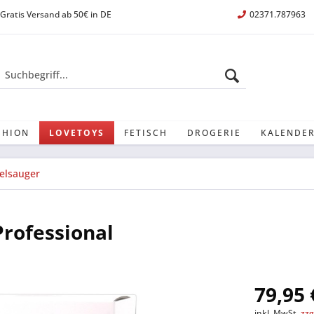
Gratis Versand ab 50€ in DE
02371.787963
SHION
LOVETOYS
FETISCH
DROGERIE
KALENDER
elsauger
rofessional
79,95 
inkl. MwSt.
zzg