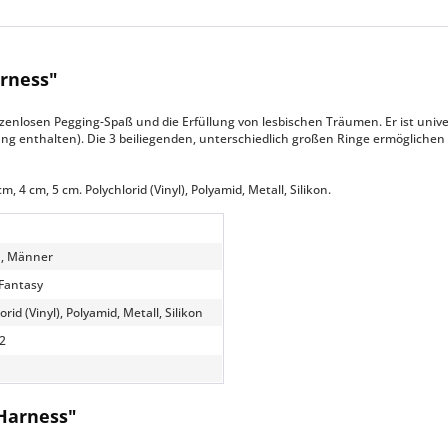
rness"
zenlosen Pegging-Spaß und die Erfüllung von lesbischen Träumen. Er ist univer
ng enthalten). Die 3 beiliegenden, unterschiedlich großen Ringe ermöglichen 
 4 cm, 5 cm. Polychlorid (Vinyl), Polyamid, Metall, Silikon.
, Männer
 Fantasy
orid (Vinyl), Polyamid, Metall, Silikon
2
 Harness"