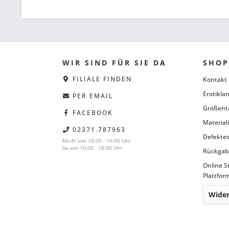
WIR SIND FÜR SIE DA
SHOP
FILIALE FINDEN
Kontakt
Erotiklan
PER EMAIL
Größent
FACEBOOK
Material
02371.787963
Defektes
Mo-Fr von 10:00 - 19:00 Uhr
Sa von 10:00 - 18:00 Uhr
Rückgab
Online S
Plattfor
Wider