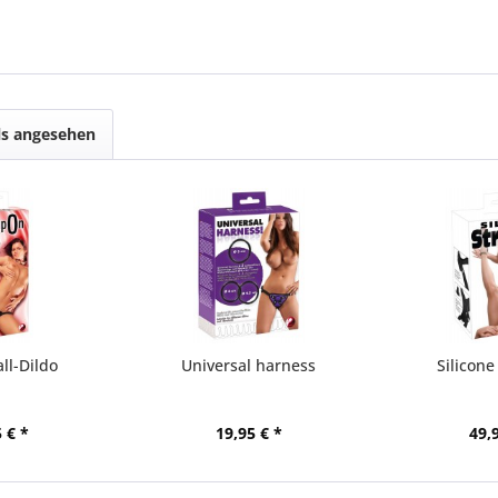
ls angesehen
ll-Dildo
Universal harness
Silicon
 € *
19,95 € *
49,