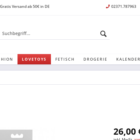
Gratis Versand ab 50€ in DE
02371.787963
SHION
LOVETOYS
FETISCH
DROGERIE
KALENDER
26,00 
inkl. MwSt.
zzg