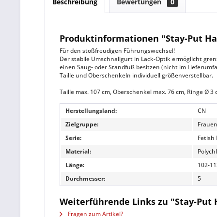
Beschreibung
Bewertungen
0
Produktinformationen "Stay-Put Ha
Für den stoßfreudigen Führungswechsel!
Der stabile Umschnallgurt in Lack-Optik ermöglicht gren
einen Saug- oder Standfuß besitzen (nicht im Lieferumfa
Taille und Oberschenkeln individuell größenverstellbar.
Taille max. 107 cm, Oberschenkel max. 76 cm, Ringe Ø 3 cm,
Herstellungsland:
CN
Zielgruppe:
Frauen
Serie:
Fetish
Material:
Polychl
Länge:
102-11
Durchmesser:
5
Weiterführende Links zu "Stay-Put
Fragen zum Artikel?