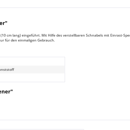
er"
0 cm lang) eingeführt. Mit Hilfe des verstellbaren Schnabels mit Einrast-S
 Nur für den einmaligen Gebrauch.
nststoff
n
ener"