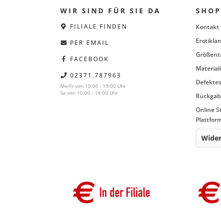
WIR SIND FÜR SIE DA
SHOP
FILIALE FINDEN
Kontakt
Erotiklan
PER EMAIL
Größent
FACEBOOK
Material
02371.787963
Defektes
Mo-Fr von 10:00 - 19:00 Uhr
Sa von 10:00 - 18:00 Uhr
Rückgab
Online S
Plattfor
Wider