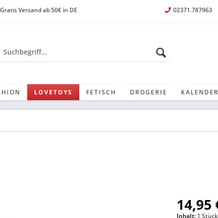
Gratis Versand ab 50€ in DE
02371.787963
SHION
LOVETOYS
FETISCH
DROGERIE
KALENDER
14,95 
Inhalt:
1 Stüc