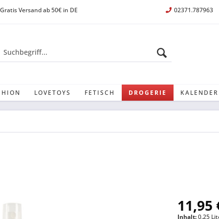
Gratis Versand ab 50€ in DE
02371.787963
SHION
LOVETOYS
FETISCH
DROGERIE
KALENDER
11,95 
Inhalt:
0.25 Lit