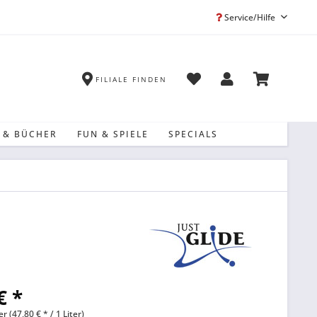
Service/Hilfe
FILIALE FINDEN
 & BÜCHER
FUN & SPIELE
SPECIALS
€ *
er (47,80 € * / 1 Liter)