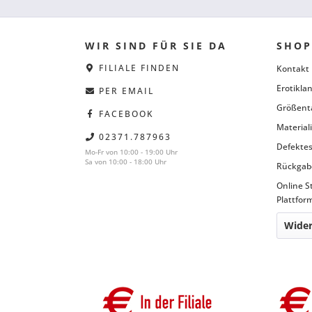
WIR SIND FÜR SIE DA
SHOP
FILIALE FINDEN
Kontakt
Erotiklan
PER EMAIL
Größent
FACEBOOK
Material
02371.787963
Defektes
Mo-Fr von 10:00 - 19:00 Uhr
Sa von 10:00 - 18:00 Uhr
Rückgab
Online S
Plattfor
Wider